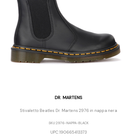
DR. MARTENS
Stivaletto Beatles Dr. Martens 2976 in nappa nera
SKU:
2976-NAPPA-BLACK
UPC:
190665413373