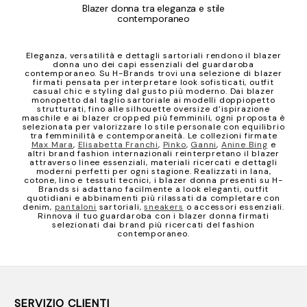
Blazer donna tra eleganza e stile
contemporaneo
Eleganza, versatilità e dettagli sartoriali rendono il blazer
donna uno dei capi essenziali del guardaroba
contemporaneo. Su H-Brands trovi una selezione di blazer
firmati pensata per interpretare look sofisticati, outfit
casual chic e styling dal gusto più moderno. Dai blazer
monopetto dal taglio sartoriale ai modelli doppiopetto
strutturati, fino alle silhouette oversize d’ispirazione
maschile e ai blazer cropped più femminili, ogni proposta è
selezionata per valorizzare lo stile personale con equilibrio
tra femminilità e contemporaneità. Le collezioni firmate
Max Mara
,
Elisabetta Franchi
,
Pinko
,
Ganni
,
Anine Bing
e
altri brand fashion internazionali reinterpretano il blazer
attraverso linee essenziali, materiali ricercati e dettagli
moderni perfetti per ogni stagione. Realizzati in lana,
cotone, lino e tessuti tecnici, i blazer donna presenti su H-
Brands si adattano facilmente a look eleganti, outfit
quotidiani e abbinamenti più rilassati da completare con
denim,
pantaloni
sartoriali,
sneakers
o accessori essenziali.
Rinnova il tuo guardaroba con i blazer donna firmati
selezionati dai brand più ricercati del fashion
contemporaneo.
SERVIZIO CLIENTI