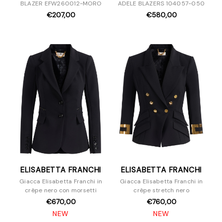
BLAZER EFW260012-MORO
ADELE BLAZERS 104057-050
€207,00
€580,00
ELISABETTA FRANCHI
ELISABETTA FRANCHI
Giacca Elisabetta Franchi in
Giacca Elisabetta Franchi in
crêpe nero con morsetti
crêpe stretch nero
€670,00
€760,00
NEW
NEW