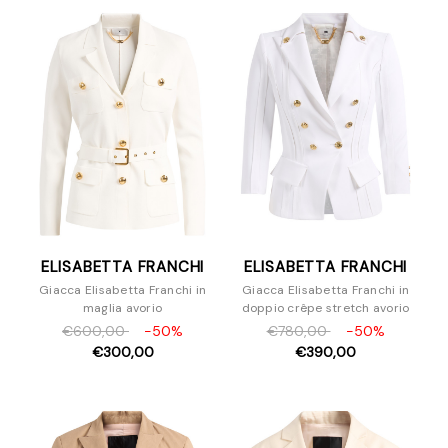
Camicie
Cappotti
Felpe
Giacche
Gonne
Maglieria
Pantaloni e Jeans
Pellicce
Piumini
Shorts
ELISABETTA FRANCHI
ELISABETTA FRANCHI
Top e T-Shirt
Giacca Elisabetta Franchi in
Giacca Elisabetta Franchi in
Scarpe
maglia avorio
doppio crêpe stretch avorio
Borse
€600,00
-50%
€780,00
-50%
Accessori
€300,00
€390,00