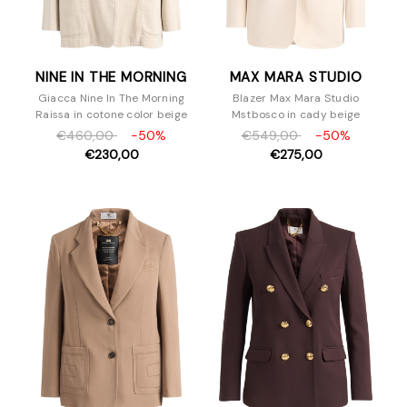
NINE IN THE MORNING
MAX MARA STUDIO
Giacca Nine In The Morning
Blazer Max Mara Studio
Raissa in cotone color beige
Mstbosco in cady beige
€460,00
-50%
€549,00
-50%
€230,00
€275,00