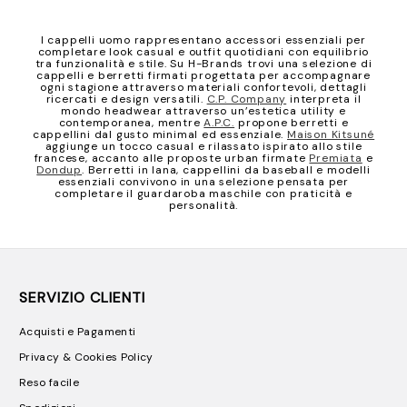
I cappelli uomo rappresentano accessori essenziali per
completare look casual e outfit quotidiani con equilibrio
tra funzionalità e stile. Su H-Brands trovi una selezione di
cappelli e berretti firmati progettata per accompagnare
ogni stagione attraverso materiali confortevoli, dettagli
ricercati e design versatili.
C.P. Company
interpreta il
mondo headwear attraverso un’estetica utility e
contemporanea, mentre
A.P.C.
propone berretti e
cappellini dal gusto minimal ed essenziale.
Maison Kitsuné
aggiunge un tocco casual e rilassato ispirato allo stile
francese, accanto alle proposte urban firmate
Premiata
e
Dondup
. Berretti in lana, cappellini da baseball e modelli
essenziali convivono in una selezione pensata per
completare il guardaroba maschile con praticità e
personalità.
SERVIZIO CLIENTI
Acquisti e Pagamenti
Privacy & Cookies Policy
Reso facile