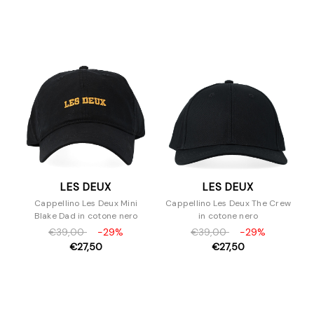
Accessori
Cappelli
Cinture
Portafogli
Profumi
LES DEUX
LES DEUX
Cappellino Les Deux Mini
Cappellino Les Deux The Crew
Blake Dad in cotone nero
in cotone nero
€39,00
-29%
€39,00
-29%
€27,50
€27,50