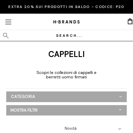
EXTRA 20% SUI PRODOTTI IN SALDO - CODICE:
ULTIMI GIORNI
P20
Cerca
CAPPELLI
Scopri le collezioni di cappelli e
berretti uomo firmati
CATEGORIA
Uomo
MOSTRA FILTRI
Abbigliamento
Scarpe
Borse