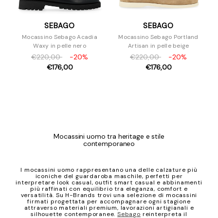
SEBAGO
SEBAGO
Mocassino Sebago Acadia
Mocassino Sebago Portland
Waxy in pelle nero
Artisan in pelle beige
€220,00
-20%
€220,00
-20%
€176,00
€176,00
Mocassini uomo tra heritage e stile
contemporaneo
I mocassini uomo rappresentano una delle calzature più
iconiche del guardaroba maschile, perfetti per
interpretare look casual, outfit smart casual e abbinamenti
più raffinati con equilibrio tra eleganza, comfort e
versatilità. Su H-Brands trovi una selezione di mocassini
firmati progettata per accompagnare ogni stagione
attraverso materiali premium, lavorazioni artigianali e
silhouette contemporanee.
Sebago
reinterpreta il