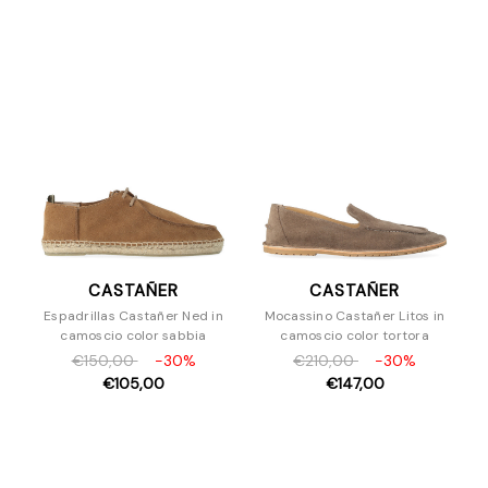
Sandali
Slipper e Sabot
Sneakers
Stivaletti
Stringate
Borse
Accessori
CASTAÑER
CASTAÑER
Espadrillas Castañer Ned in
Mocassino Castañer Litos in
camoscio color sabbia
camoscio color tortora
€150,00
-30%
€210,00
-30%
€105,00
€147,00