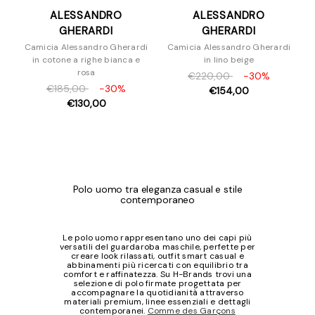
ALESSANDRO
ALESSANDRO
GHERARDI
GHERARDI
Camicia Alessandro Gherardi
Camicia Alessandro Gherardi
in cotone a righe bianca e
in lino beige
rosa
€220,00
-30%
€185,00
-30%
€154,00
€130,00
Polo uomo tra eleganza casual e stile
contemporaneo
Le polo uomo rappresentano uno dei capi più
versatili del guardaroba maschile, perfette per
creare look rilassati, outfit smart casual e
abbinamenti più ricercati con equilibrio tra
comfort e raffinatezza. Su H-Brands trovi una
selezione di polo firmate progettata per
accompagnare la quotidianità attraverso
materiali premium, linee essenziali e dettagli
contemporanei.
Comme des Garçons