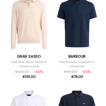
GRAN SASSO
BARBOUR
Polo Gran Sasso Tennis in
Polo Barbour Hockham in
cotone crema
cotone blu
€225,00
-40%
€155,00
-50%
€135,00
€78,00