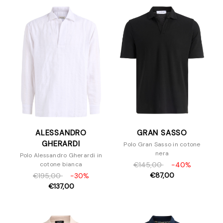
Felpe
Giacche e Blazer
Maglieria
Pantaloni e Jeans
Piumini
Polo
T-Shirt
Scarpe
Borse
Accessori
ALESSANDRO
GRAN SASSO
GHERARDI
Polo Gran Sasso in cotone
nera
Polo Alessandro Gherardi in
€145,00
-40%
cotone bianca
€87,00
€195,00
-30%
€137,00