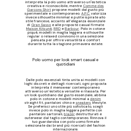
interpreta la polo uomo attraverso un’estetica
creativa e riconoscibile, mentre
Comme des
Garçons Shirt
propone modelli dal gusto più
sperimentale e contemporaneo.
A.P.C.
valorizza
invece silhouette minimal e pulite ispirate allo
stile francese, accanto all’eleganza essenziale
di
Gran Sasso
e alle proposte casual firmate
Maison Kitsuné
,
RRD
e
Barbour
. Polo in cotone
piqué, modelli in maglia leggera e silhouette
regular o relaxed convivono in una selezione
pensata per offrire versatilità e comfort
durante tutta la stagione primavera estate.
Polo uomo per look smart casual e
quotidiani
Dalle polo essenziali tinta unita ai modelli con
loghi discreti e dettagli ricercati, ogni proposta
interpreta il menswear contemporaneo
attraverso un’estetica versatile e rilassata. Per
un look quotidiano dal gusto essenziale, abbina
polo in cotone e modelli minimal a
denim
straight fit, pantaloni chino e
sneakers
lifestyle.
Se preferisci uno stile più sofisticato, scegli
invece polo in maglia leggera perfette con
pantaloni sartoriali,
blazer
destrutturati e
outerwear dal taglio contemporaneo. Rinnova il
tuo guardaroba con polo uomo firmate
selezionate dai brand più ricercati del fashion
internazionale.