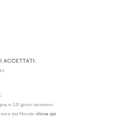
 ACCETTATI:
ito
:
a in 2/3 giorni lavorativi
 Resto del Mondo
clicca qui