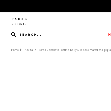
HOBB'S
STORES
N
SEARCH...
Home
Novità
Borsa Zanellato Postina Daily S in pelle martellata grigia