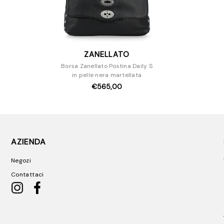
ZANELLATO
Borsa Zanellato Postina Daily S
in pelle nera martellata
€565,00
AZIENDA
Negozi
Contattaci