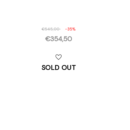
€545,00
-35%
€354,50
Disponibilità
attuale:
SOLD OUT