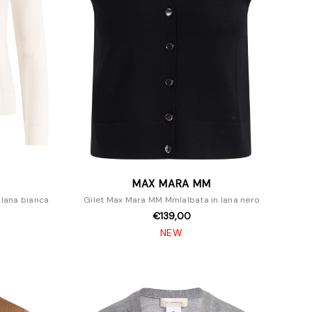
MAX MARA MM
lana bianca
Gilet Max Mara MM Mmlalbata in lana nero
€139,00
NEW