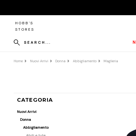
HOBB'S
STORES
N
SEARCH...
Home
Nuovi Arrivi
Donna
Abbigliamento
Maglieria
CATEGORIA
Nuovi Arrivi
Donna
Abbigliamento
Abiti e tute