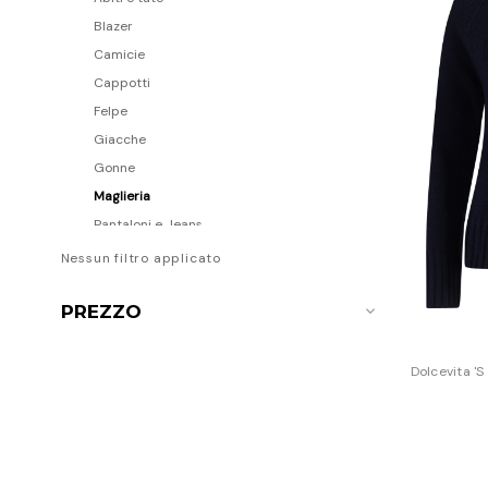
Blazer
Camicie
Cappotti
Felpe
Giacche
Gonne
Maglieria
Pantaloni e Jeans
Pellicce
Nessun filtro applicato
Piumini
PREZZO
Shorts
Top e T-Shirt
Scarpe
Dolcevita '
Borse
Accessori
Uomo