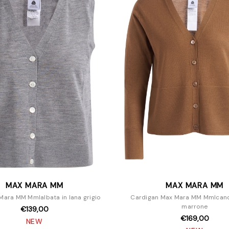
MAX MARA MM
MAX MARA MM
Mara MM Mmlalbata in lana grigio
Cardigan Max Mara MM Mmlcandi
marrone
€139,00
€169,00
NEW