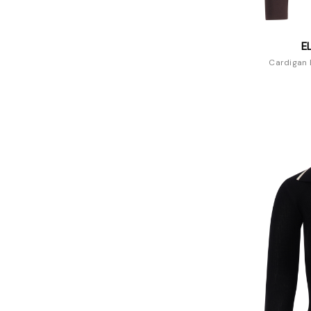
E
Cardigan E