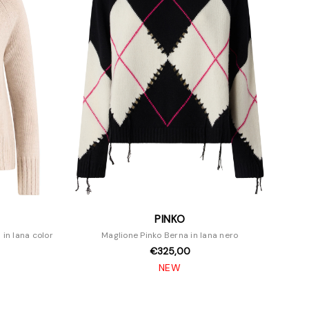
PINKO
in lana color
Maglione Pinko Berna in lana nero
€325,00
NEW