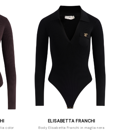
HI
ELISABETTA FRANCHI
lia color
Body Elisabetta Franchi in maglia nera