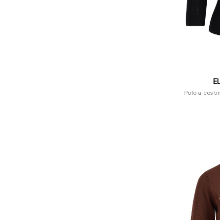
E
Polo a costi