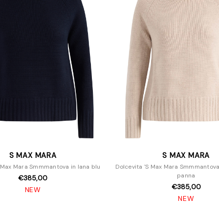
S MAX MARA
S MAX MARA
S Max Mara Smmmantova in lana blu
Dolcevita 'S Max Mara Smmmantova 
panna
€385,00
€385,00
NEW
NEW