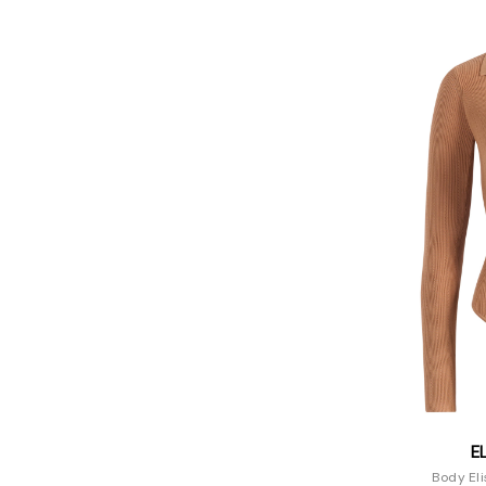
E
Body Eli