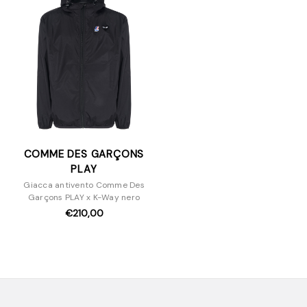
Giacche
Maglieria
Pantaloni e Jeans
Piumini
T-Shirt
Scarpe
Borse
Accessori
COMME DES GARÇONS
PLAY
Giacca antivento Comme Des
Garçons PLAY x K-Way nero
€210,00