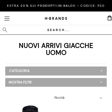
EXTRA 20% SUI PRODOTTI IN SALDO - CODICE:
ULTIMI GIORNI
P20
Cerca
NUOVI ARRIVI GIACCHE
UOMO
CATEGORIA
Nuovi Arrivi
MOSTRA FILTRI
Donna
Uomo
Abbigliamento
Camicie
Felpe