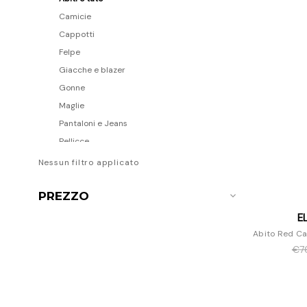
Camicie
Cappotti
Felpe
Giacche e blazer
Gonne
Maglie
Pantaloni e Jeans
Pellicce
Piumini
Nessun filtro applicato
Shorts
PREZZO
Top e T-Shirt
Scarpe
E
Borse
Abito Red Ca
Accessori
€7
Uomo