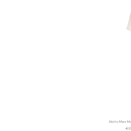
Abito Max M
€2