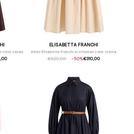
HI
ELISABETTA FRANCHI
e color cacao
Abito Elisabetta Franchi in ottoman color crema
,00
€620,00
-50%
€310,00