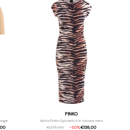
PINKO
beige
Abito Pinko Epicentro in cotone nero
,00
€275,00
-50%
€138,00